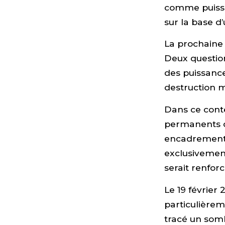
comme puissan
sur la base d
La prochaine
Deux questio
des puissance
destruction 
Dans ce conte
permanents du
encadrement v
exclusivement
serait renforc
Le 19 février
particulière
tracé un somb