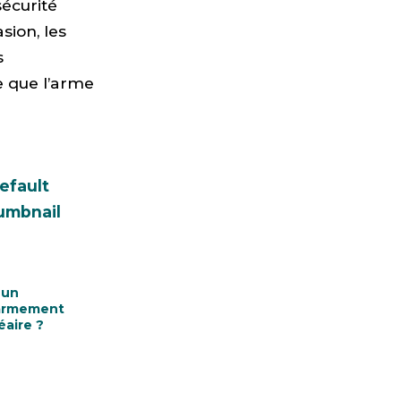
écurité
sion, les
s
e que l’arme
 un
armement
éaire ?