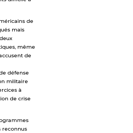
méricains de
qués mais
 deux
ctiques, même
’accusent de
 de défense
n militaire
ercices à
on de crise
programmes
s reconnus