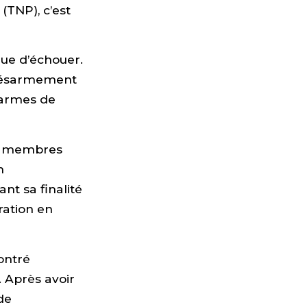
(TNP), c’est
ue d’échouer.
 désarmement
’armes de
les membres
n
nt sa finalité
ration en
montré
 Après avoir
de