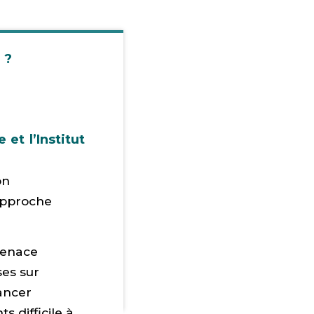
 ?
 et l’Institut
on
 approche
 menace
ses sur
lancer
 difficile à