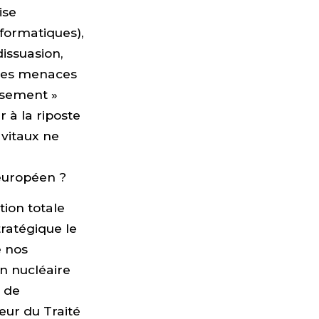
ise
nformatiques),
dissuasion,
 des menaces
issement »
 à la riposte
 vitaux ne
européen ?
tion totale
ratégique le
e nos
n nucléaire
s de
eur du Traité