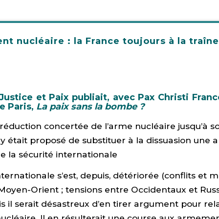
 nucléaire : la France toujours à la traîne
Justice et Paix publiait, avec Pax Christi France
e Paris,
La paix sans la bombe ?
réduction concertée de l’arme nucléaire jusqu’à s
il y était proposé de substituer à la dissuasion une
e la sécurité internationale
nternationale s’est, depuis, détériorée (conflits et
 Moyen-Orient ; tensions entre Occidentaux et Rus
is il serait désastreux d’en tirer argument pour re
cléaire. Il en résulterait une course aux armements