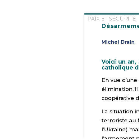
PAIX ET SÉCURITÉ
Désarmement
Michel Drain
Voici un an, 
catholique d
En vue d’une 
élimination, 
coopérative d
La situation i
terroriste au
l’Ukraine) ma
l’armement nu