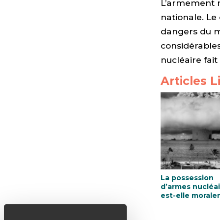
L’armement n
nationale. Le
dangers du m
considérables
nucléaire fai
Articles L
La possession
d’armes nucléai
est-elle moral
légitime ?