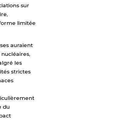
iations sur
re,
forme limitée
uses auraient
nucléaires,
lgré les
tés strictes
naces
iculièrement
e du
pact