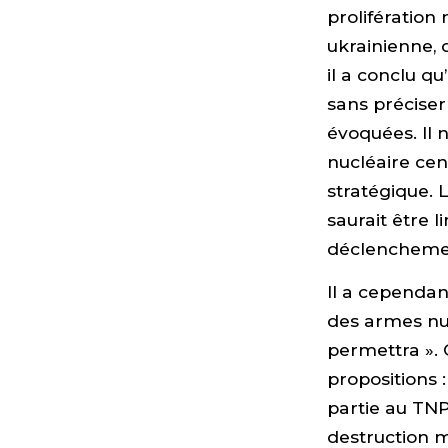
prolifération 
ukrainienne, 
il a conclu qu
sans précise
évoquées. Il n
nucléaire cen
stratégique. L
saurait être l
déclenchemen
Il a cependant
des armes nuc
permettra ».
propositions 
partie au TNP
destruction m