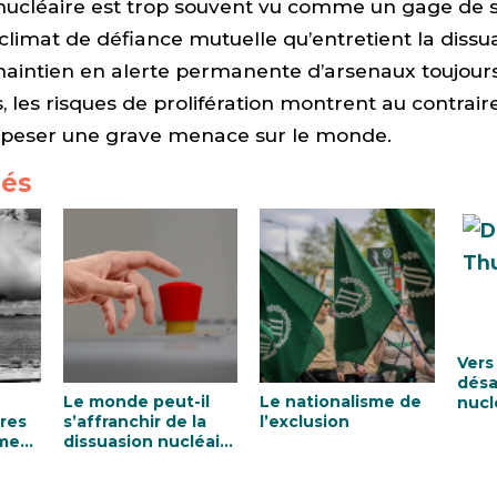
ucléaire est trop souvent vu comme un gage de s
 climat de défiance mutuelle qu’entretient la dissua
aintien en alerte permanente d’arsenaux toujour
, les risques de prolifération montrent au contrair
t peser une grave menace sur le monde.
iés
Vers
dés
Le monde peut-il
Le nationalisme de
nucl
res
s’affranchir de la
l’exclusion
ement
dissuasion nucléaire
?