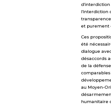
d’interdictio
l’interdiction
transparence 
et purement d
Ces propositi
été nécessai
dialogue avec
désaccords ac
de la défense
comparables à
développemen
au Moyen-Ori
désarmement, 
humanitaire d