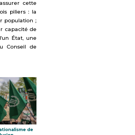
assurer cette
s piliers : la
r population ;
ur capacité de
d’un État, une
u Conseil de
ationalisme de