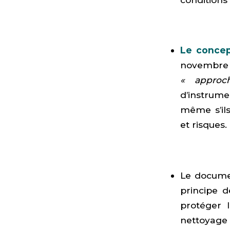
Le concep
novembre 2
« approc
d’instrumen
même s’ils
et risques.
Le docume
principe 
protéger l
nettoyage 