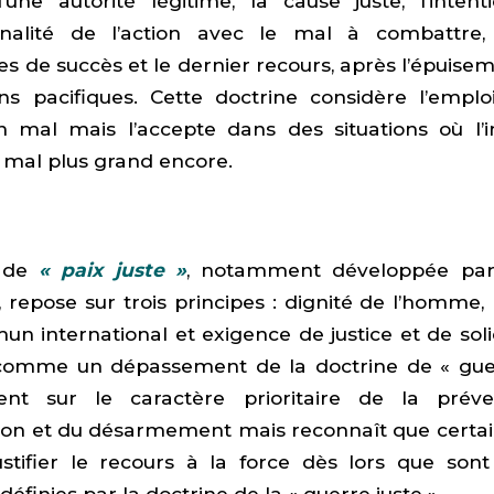
’une autorité légitime, la cause juste, l’intent
nnalité de l’action avec le mal à combattre,
es de succès et le dernier recours, après l’épuise
ons pacifiques. Cette doctrine considère l’emplo
mal mais l’accepte dans des situations où l’in
 mal plus grand encore.
n de
« paix juste »
, notamment développée par
 repose sur trois principes : dignité de l’homme
n international et exigence de justice et de solid
comme un dépassement de la doctrine de « guer
ent sur le caractère prioritaire de la préve
tion et du désarmement mais reconnaît que certai
stifier le recours à la force dès lors que sont
définies par la doctrine de la « guerre juste ».