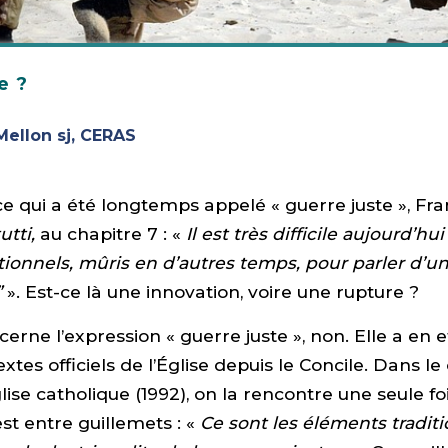
e ?
Mellon sj, CERAS
e qui a été longtemps appelé « guerre juste », Fran
utti,
au chapitre 7 : «
Il est très difficile aujourd’h
rationnels, mûris en d’autres temps, pour parler d’u
”
». Est-ce là une innovation, voire une rupture ?
cerne l’expression « guerre juste », non. Elle a en 
xtes officiels de l’Église depuis le Concile. Dans l
glise catholique (1992), on la rencontre une seule fois
est entre guillemets : «
Ce sont les éléments tradit