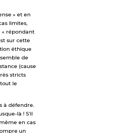
ense » et en
as limites,
e « répondant
st sur cette
tion éthique
ensemble de
nstance (cause
rès stricts
tout le
es à défendre.
sque-là ! S’il
 (même en cas
rrompre un