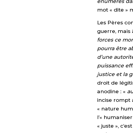
énumérés dans
mot « dite » 
Les Pères con
guerre, mais à
forces ce mom
pourra être a
d’une autorit
puissance effi
justice et la 
droit de légi
anodine : «
au
incise rompt 
« nature humai
l’« humaniser 
« juste », c’e