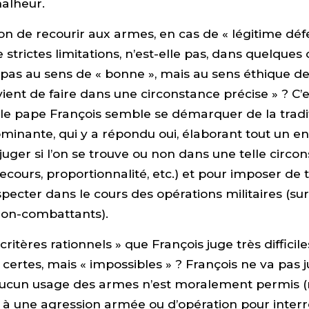
alheur.
ion de recourir aux armes, en cas de « légitime déf
strictes limitations, n’est-elle pas, dans quelques c
n pas au sens de « bonne », mais au sens éthique d
vient de faire dans une circonstance précise » ? C’e
le pape François semble se démarquer de la tradi
minante, qui y a répondu oui, élaborant tout un 
 juger si l’on se trouve ou non dans une telle circo
recours, proportionnalité, etc.) et pour imposer de t
specter dans le cours des opérations militaires (sur
non-combattants).
critères rationnels » que François juge très difficil
s, certes, mais « impossibles » ? François ne va pas ju
’aucun usage des armes n’est moralement permis
e à une agression armée ou d’opération pour inte