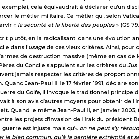
 exemple), cela équivaudrait à déclarer qu’un disci
rcer le métier militaire. Ce métier qui, selon Vatica
ervir «
la sécurité et la liberté des peuples
» (GS 79.
crit plutôt, en la radicalisant, dans une évolution 
ile dans l’
usage
de ces vieux critères. Ainsi, pou
d’armes de destruction massive (même en cas de l
 Pères du Concile s’appuient sur les critères du
Jus 
ent jamais respecter les critères de proportionna
. Quand Jean-Paul II, le 17 février 1991, déclare so
erre du Golfe, il invoque le traditionnel principe d
 avait à son avis d’autres moyens pour obtenir de l’Ir
eït. Quand le même Jean-Paul II, en janvier 2003, f
re les projets d’invasion de l’Irak du président Bus
 guerre est injuste mais qu’«
on ne peut s’y résoud
rer le bien commun, qu’à la dernière extrémité et s