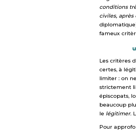
conditions tr
civiles, aprè
diplomatique)
fameux critèr
u
Les critères 
certes, à légi
limiter : on 
strictement l
épiscopats, lo
beaucoup pl
le
légitimer
. 
Pour approfon