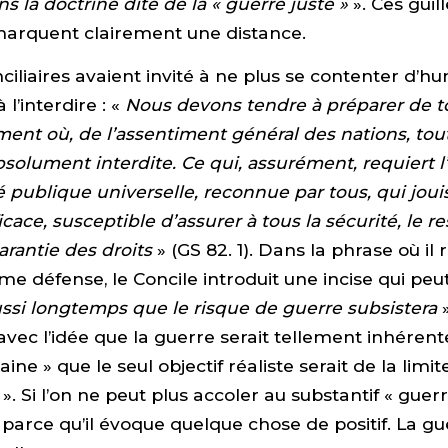
 la doctrine dite de la « guerre juste »
». Ces guil
marquent clairement une distance.
ciliaires avaient invité à ne plus se contenter d’h
 l’interdire : «
Nous devons tendre à préparer de t
ent où, de l’assentiment général des nations, tou
bsolument interdite. Ce qui, assurément, requiert l’
é publique universelle, reconnue par tous, qui joui
cace, susceptible d’assurer à tous la sécurité, le r
garantie des droits
» (GS 82. 1). Dans la phrase où il 
time défense, le Concile introduit une incise qui pe
ssi longtemps que le risque de guerre subsistera
avec l’idée que la guerre serait tellement inhérent
ne » que le seul objectif réaliste serait de la limit
». Si l’on ne peut plus accoler au substantif « guerre
st parce qu’il évoque quelque chose de positif. La gu