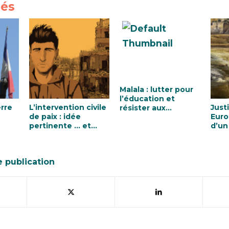
iés
Malala : lutter pour
l’éducation et
rre
L’intervention civile
Just
résister aux
de paix : idée
Euro
Talibans
pertinente … et
d’un
dérangeante
eur
oblig
mine
e publication