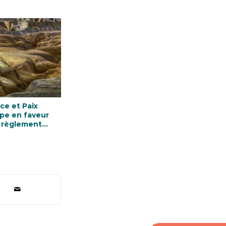
ice et Paix
pe en faveur
 règlement
opéen
atoire sur les
rais de conflits