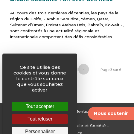
Au cours des trois dernières décennies, les pays de la
région du Golfe, - Arabie Saoudite, Yémen, Qatar,
Sultanat d’Oman, Émirats Arabes Unis, Bahreïn, Koweït -,
sont confrontés à une actualité régionale et
internationale comportant des défis considérables.
Ce site utilise des
‹
1
2
3
4
5
›
Page 3 sur 6
cookies et vous donne
le contrôle sur ceux
»
que vous souhaitez
activer
Tout accepter
© Justice & Paix -
Plan du site
-
Mentions légales
-
Nous soutenir
Archives
Tout refuser
Edité par le Service National Famille et Société -
Personnaliser
Conférence des évêques de France