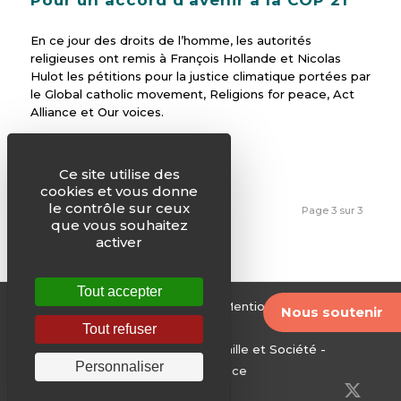
Pour un accord d’avenir à la COP 21
En ce jour des droits de l’homme, les autorités
religieuses ont remis à François Hollande et Nicolas
Hulot les pétitions pour la justice climatique portées par
le Global catholic movement, Religions for peace, Act
Alliance et Our voices.
Ce site utilise des
cookies et vous donne
le contrôle sur ceux
1
2
3
Page 3 sur 3
que vous souhaitez
activer
Tout accepter
© Justice & Paix -
Plan du site
-
Mentions légales
-
Nous soutenir
Archives
Tout refuser
Edité par le Service National Famille et Société -
Personnaliser
Conférence des évêques de France